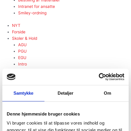
Bestilling af materialer
Intranet for ansatte
Smiley-ordning
NYT
Forside
Skoler & Hold
AGU
PGU
EGU
Intro
AGU-online
FGU+ Almen
FGU+ Teknologi
Afsøgningsforløb
Samtykke
Detaljer
Om
Ledige pladser på hold
Vores skoler
FGU Amager
Denne hjemmeside bruger cookies
FGU Valby
FGU Vesterbro
Vi bruger cookies til at tilpasse vores indhold og
FGU Østerbro
annoncer, til at vise dig funktioner til sociale medier og til