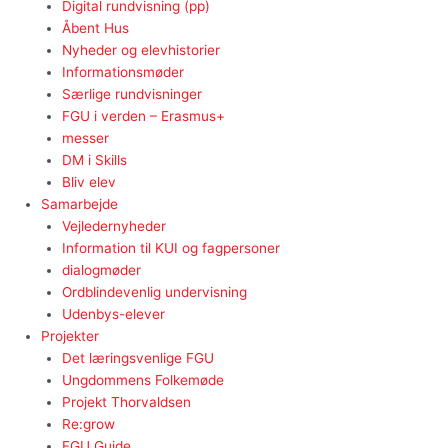
Digital rundvisning (pp)
Åbent Hus
Nyheder og elevhistorier
Informationsmøder
Særlige rundvisninger
FGU i verden – Erasmus+
messer
DM i Skills
Bliv elev
Samarbejde
Vejledernyheder
Information til KUI og fagpersoner
dialogmøder
Ordblindevenlig undervisning
Udenbys-elever
Projekter
Det læringsvenlige FGU
Ungdommens Folkemøde
Projekt Thorvaldsen
Re:grow
FGU Guide