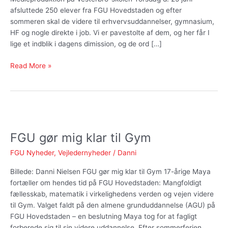
afsluttede 250 elever fra FGU Hovedstaden og efter
sommeren skal de videre til erhvervsuddannelser, gymnasium,
HF og nogle direkte i job. Vi er pavestolte af dem, og her får I
lige et indblik i dagens dimission, og de ord […]
Read More »
FGU
gør
FGU gør mig klar til Gym
mig
klar
FGU Nyheder
,
Vejledernyheder
/
Danni
til
Gym
Billede: Danni Nielsen FGU gør mig klar til Gym 17-årige Maya
fortæller om hendes tid på FGU Hovedstaden: Mangfoldigt
fællesskab, matematik i virkelighedens verden og vejen videre
til Gym. Valget faldt på den almene grunduddannelse (AGU) på
FGU Hovedstaden – en beslutning Maya tog for at fagligt
forberede sig til sin videre uddannelse. Efter sommerferien