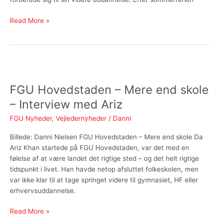
Read More »
FGU
Hovedstaden
FGU Hovedstaden – Mere end skole
–
Mere
– Interview med Ariz
end
FGU Nyheder
,
Vejledernyheder
/
Danni
skole
–
Billede: Danni Nielsen FGU Hovedstaden – Mere end skole Da
Interview
Ariz Khan startede på FGU Hovedstaden, var det med en
med
følelse af at være landet det rigtige sted – og det helt rigtige
Ariz
tidspunkt i livet. Han havde netop afsluttet folkeskolen, men
var ikke klar til at tage springet videre til gymnasiet, HF eller
erhvervsuddannelse.
Read More »