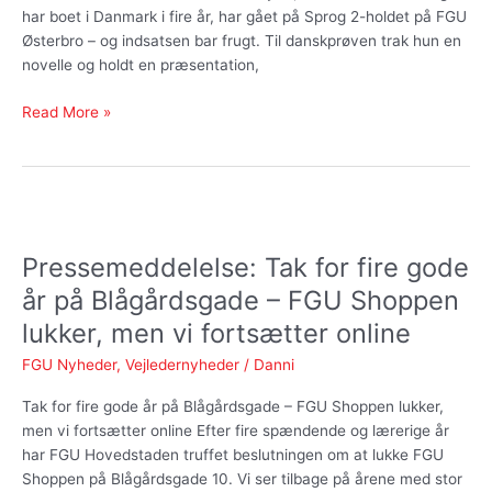
har boet i Danmark i fire år, har gået på Sprog 2-holdet på FGU
Østerbro – og indsatsen bar frugt. Til danskprøven trak hun en
novelle og holdt en præsentation,
Read More »
Pressemeddelelse:
Tak
Pressemeddelelse: Tak for fire gode
for
fire
år på Blågårdsgade – FGU Shoppen
gode
lukker, men vi fortsætter online
år
på
FGU Nyheder
,
Vejledernyheder
/
Danni
Blågårdsgade
Tak for fire gode år på Blågårdsgade – FGU Shoppen lukker,
–
men vi fortsætter online Efter fire spændende og lærerige år
FGU
har FGU Hovedstaden truffet beslutningen om at lukke FGU
Shoppen
Shoppen på Blågårdsgade 10. Vi ser tilbage på årene med stor
lukker,