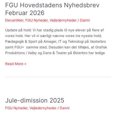
FGU Hovedstadens Nyhedsbrev
Nyhedsbrev
Februar
Februar 2026
2026
Elevartikler
,
FGU Nyheder
,
Vejledernyheder
/
Danni
Update på hold: Vi har stadig plads til nye elever på flere af
vores hold. Her vil vi særligt nævne vores tre nyeste hold;
Pædagogik & Sport på Amager, IT og Teknologi på Vesterbro
samt FGU+ samme sted. Desuden kan det tilføjes, at Grafisk
Produktions i Valby og Dans & Teater på Østerbro har ledige
Read More »
Jule-
dimission
Jule-dimission 2025
2025
FGU Nyheder
,
Vejledernyheder
/
Danni