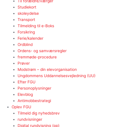
Til forældre/værger
Studiekort
skoleydelse
Transport
Tilmelding til e-Boks
Forsikring
Ferie/kalender
Ordblind
Ordens- og samværsregler
fremmøde-procedure
Prøver
Modstrøm – din elevorganisation
Ungdommens Uddannelsesvejledning (UU)
Efter FGU
Personoplysninger
Elevblog
Antimobbestrategi
Oplev FGU
Tilmeld dig nyhedsbrev
rundvisninger
Digital rundvisning (pp)