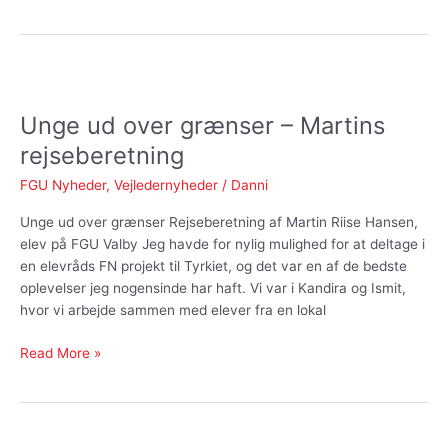
Unge
ud
Unge ud over grænser – Martins
over
grænser
rejseberetning
–
FGU Nyheder
,
Vejledernyheder
/
Danni
Martins
rejseberetning
Unge ud over grænser Rejseberetning af Martin Riise Hansen,
elev på FGU Valby Jeg havde for nylig mulighed for at deltage i
en elevråds FN projekt til Tyrkiet, og det var en af de bedste
oplevelser jeg nogensinde har haft. Vi var i Kandira og Ismit,
hvor vi arbejde sammen med elever fra en lokal
Read More »
Mad