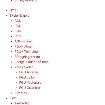
Smiley-ordning
NYT
Skoler & hold
AGU
PGU
EGU
Intro
AGU-online
FGU+ Almen
FGU+ Teknologi
Afsøgningsforløb
Ledige pladser på hold
vores skoler
FGU Amager
FGU valby
FGU Vesterbro
FGU Østerbro
Bliv elev
Elev
elevrådet