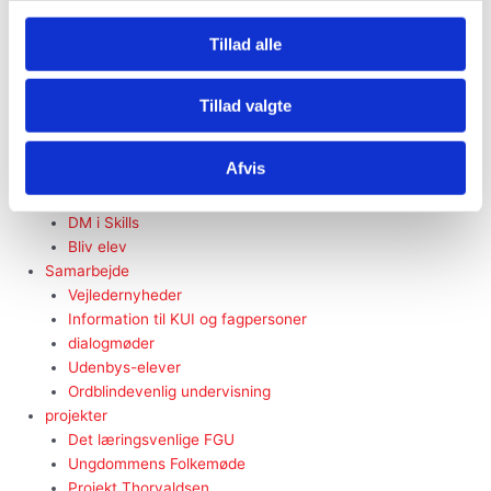
Tilmeld dig nyhedsbrev
rundvisning
Tillad alle
Digital rundvisning (pp)
Åbent Hus
Nyheder og elevhistorier
Tillad valgte
Informationsmøder
Særlige rundvisninger
Afvis
FGU i verden – Erasmus+
messer
DM i Skills
Bliv elev
Samarbejde
Vejledernyheder
Information til KUI og fagpersoner
dialogmøder
Udenbys-elever
Ordblindevenlig undervisning
projekter
Det læringsvenlige FGU
Ungdommens Folkemøde
Projekt Thorvaldsen