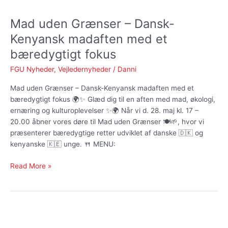
uden
Mad uden Grænser – Dansk-
Grænser
–
Kenyansk madaften med et
Dansk-
bæredygtigt fokus
Kenyansk
madaften
FGU Nyheder
,
Vejledernyheder
/
Danni
med
Mad uden Grænser – Dansk-Kenyansk madaften med et
et
bæredygtigt fokus 🌍✨ Glæd dig til en aften med mad, økologi,
bæredygtigt
ernæring og kulturoplevelser ✨🌍 Når vi d. 28. maj kl. 17 –
fokus
20.00 åbner vores døre til Mad uden Grænser 🍽️🌱, hvor vi
præsenterer bæredygtige retter udviklet af danske 🇩🇰 og
kenyanske 🇰🇪 unge. 🍴 MENU:
Read More »
FGU
Hovedstadens