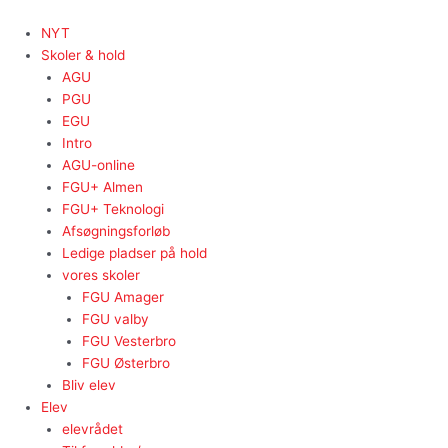
Gå
Post
til
pagination
NYT
indholdet
Skoler & hold
AGU
PGU
EGU
Intro
AGU-online
FGU+ Almen
FGU+ Teknologi
Afsøgningsforløb
Ledige pladser på hold
vores skoler
FGU Amager
FGU valby
FGU Vesterbro
FGU Østerbro
Bliv elev
Elev
elevrådet