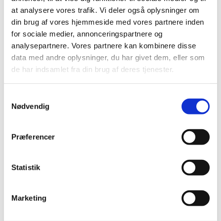
Bliv elev
at analysere vores trafik. Vi deler også oplysninger om
Elev
din brug af vores hjemmeside med vores partnere inden
elevrådet
for sociale medier, annonceringspartnere og
Til forældre/værger
analysepartnere. Vores partnere kan kombinere disse
Studiekort
data med andre oplysninger, du har givet dem, eller som
skoleydelse
de har indsamlet fra din brug af deres tjenester.
Transport
Tilmelding til e-Boks
Forsikring
Samtykkevalg
Ferie/kalender
Nødvendig
Ordblind
Ordens- og samværsregler
Præferencer
fremmøde-procedure
Prøver
Modstrøm – din elevorganisation
Statistik
Ungdommens Uddannelsesvejledning (UU)
Indsamling af personoplysninger
elevblog
Marketing
Antimobbestrategi
Oplev FGU