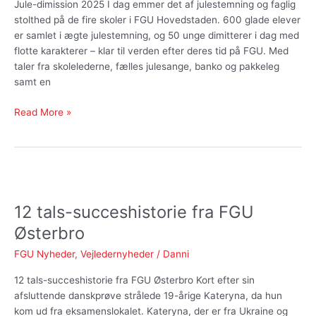
Jule-dimission 2025 I dag emmer det af julestemning og faglig
stolthed på de fire skoler i FGU Hovedstaden. 600 glade elever
er samlet i ægte julestemning, og 50 unge dimitterer i dag med
flotte karakterer – klar til verden efter deres tid på FGU. Med
taler fra skolelederne, fælles julesange, banko og pakkeleg
samt en
Read More »
12
tals-
12 tals-succeshistorie fra FGU
succeshistorie
fra
Østerbro
FGU
FGU Nyheder
,
Vejledernyheder
/
Danni
Østerbro
12 tals-succeshistorie fra FGU Østerbro Kort efter sin
afsluttende danskprøve strålede 19-årige Kateryna, da hun
kom ud fra eksamenslokalet. Kateryna, der er fra Ukraine og