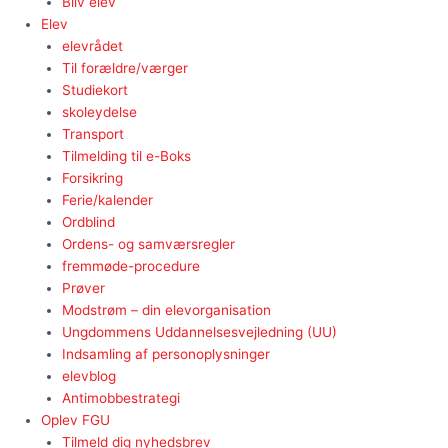
Bliv elev
Elev
elevrådet
Til forældre/værger
Studiekort
skoleydelse
Transport
Tilmelding til e-Boks
Forsikring
Ferie/kalender
Ordblind
Ordens- og samværsregler
fremmøde-procedure
Prøver
Modstrøm – din elevorganisation
Ungdommens Uddannelsesvejledning (UU)
Indsamling af personoplysninger
elevblog
Antimobbestrategi
Oplev FGU
Tilmeld dig nyhedsbrev