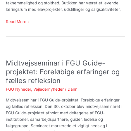
taknemmelighed og stolthed. Butikken har været et levende
men
læringsrum med elevprojekter, udstillinger og salgsaktiviteter,
vi
fortsætter
Read More »
online
Midtvejsseminar
i
Midtvejsseminar i FGU Guide-
FGU
Guide-
projektet: Foreløbige erfaringer og
projektet:
fælles refleksion
Foreløbige
erfaringer
FGU Nyheder
,
Vejledernyheder
/
Danni
og
Midtvejsseminar i FGU Guide-projektet: Foreløbige erfaringer
fælles
og fælles refleksion Den 30. oktober blev midtvejsseminaret i
refleksion
FGU Guide-projektet afholdt med deltagelse af FGU-
institutioner, samarbejdspartnere, guider, ledelse og
følgegruppe. Seminaret markerede et vigtigt nedslag i