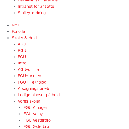
Bestilling af materialer
Intranet for ansatte
Smiley-ordning
NYT
Forside
Skoler & Hold
AGU
PGU
EGU
Intro
AGU-online
FGU+ Almen
FGU+ Teknologi
Afsøgningsforløb
Ledige pladser på hold
Vores skoler
FGU Amager
FGU Valby
FGU Vesterbro
FGU Østerbro