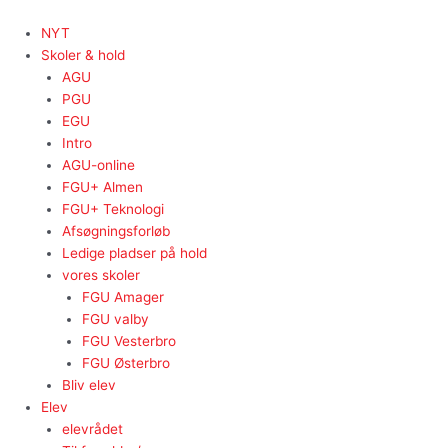
Gå
til
NYT
indholdet
Skoler & hold
AGU
PGU
EGU
Intro
AGU-online
FGU+ Almen
FGU+ Teknologi
Afsøgningsforløb
Ledige pladser på hold
vores skoler
FGU Amager
FGU valby
FGU Vesterbro
FGU Østerbro
Bliv elev
Elev
elevrådet