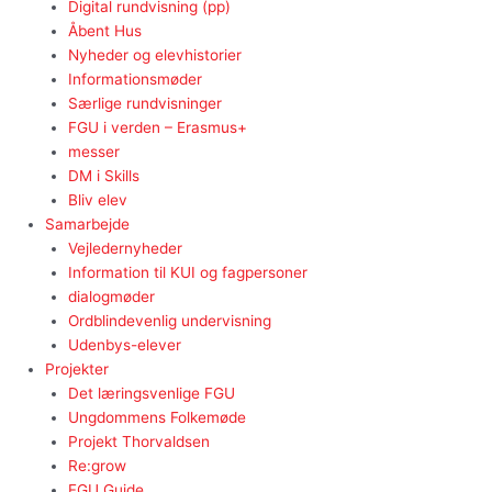
Digital rundvisning (pp)
Åbent Hus
Nyheder og elevhistorier
Informationsmøder
Særlige rundvisninger
FGU i verden – Erasmus+
messer
DM i Skills
Bliv elev
Samarbejde
Vejledernyheder
Information til KUI og fagpersoner
dialogmøder
Ordblindevenlig undervisning
Udenbys-elever
Projekter
Det læringsvenlige FGU
Ungdommens Folkemøde
Projekt Thorvaldsen
Re:grow
FGU Guide