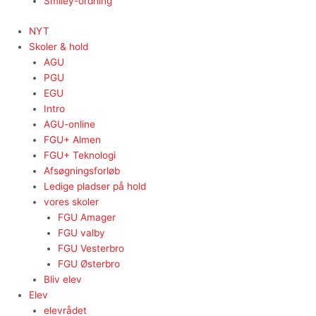
Smiley-ordning
NYT
Skoler & hold
AGU
PGU
EGU
Intro
AGU-online
FGU+ Almen
FGU+ Teknologi
Afsøgningsforløb
Ledige pladser på hold
vores skoler
FGU Amager
FGU valby
FGU Vesterbro
FGU Østerbro
Bliv elev
Elev
elevrådet