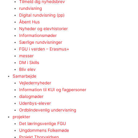
Tilmeld dig nyhedsbrev
rundvisning
Digital rundvisning (pp)
Åbent Hus
Nyheder og elevhistorier
Informationsmøder
Særlige rundvisninger
FGU i verden – Erasmus+
messer
DM i Skills
Bliv elev
Samarbejde
Vejledernyheder
Information til KUI og fagpersoner
dialogmøder
Udenbys-elever
Ordblindevenlig undervisning
projekter
Det læringsvenlige FGU
Ungdommens Folkemøde
Projekt Thorvaldsen