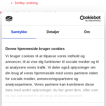
Smiley-ordning
Facebook
Youtube
Instagram
Linkedin
NYT
Forside
Skoler & Hold
Samtykke
Detaljer
Om
AGU
PGU
EGU
Denne hjemmeside bruger cookies
Intro
AGU-online
Vi bruger cookies til at tilpasse vores indhold og
FGU+ Almen
annoncer, til at vise dig funktioner til sociale medier og til
FGU+ Teknologi
at analysere vores trafik. Vi deler også oplysninger om
Afsøgningsforløb
din brug af vores hjemmeside med vores partnere inden
Ledige pladser på hold
for sociale medier, annonceringspartnere og
Vores skoler
analysepartnere. Vores partnere kan kombinere disse
FGU Amager
data med andre oplysninger, du har givet dem, eller som
FGU Valby
de har indsamlet fra din brug af deres tjenester.
FGU Vesterbro
FGU Østerbro