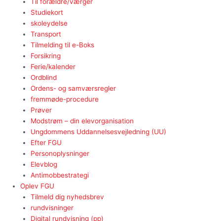
Til forældre/værger
Studiekort
skoleydelse
Transport
Tilmelding til e-Boks
Forsikring
Ferie/kalender
Ordblind
Ordens- og samværsregler
fremmøde-procedure
Prøver
Modstrøm – din elevorganisation
Ungdommens Uddannelsesvejledning (UU)
Efter FGU
Personoplysninger
Elevblog
Antimobbestrategi
Oplev FGU
Tilmeld dig nyhedsbrev
rundvisninger
Digital rundvisning (pp)