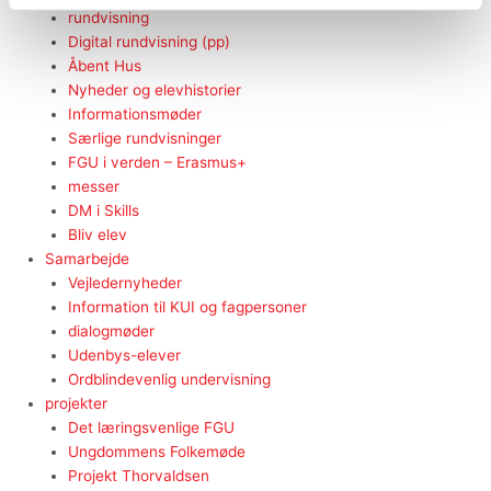
rundvisning
Digital rundvisning (pp)
Åbent Hus
Nyheder og elevhistorier
Informationsmøder
Særlige rundvisninger
FGU i verden – Erasmus+
messer
DM i Skills
Bliv elev
Samarbejde
Vejledernyheder
Information til KUI og fagpersoner
dialogmøder
Udenbys-elever
Ordblindevenlig undervisning
projekter
Det læringsvenlige FGU
Ungdommens Folkemøde
Projekt Thorvaldsen