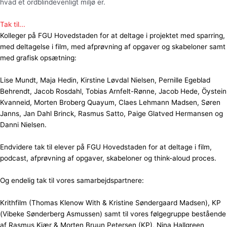
hvad et ordblindevenligt miljø er.
Tak til...
Kolleger på FGU Hovedstaden for at deltage i projektet med sparring,
med deltagelse i film, med afprøvning af opgaver og skabeloner samt
med grafisk opsætning:
Lise Mundt, Maja Hedin, Kirstine Løvdal Nielsen, Pernille Egeblad
Behrendt, Jacob Rosdahl, Tobias Arnfelt-Rønne, Jacob Hede, Öystein
Kvanneid, Morten Broberg Quayum, Claes Lehmann Madsen, Søren
Janns, Jan Dahl Brinck, Rasmus Satto, Paige Glatved Hermansen og
Danni Nielsen.
Endvidere tak til elever på FGU Hovedstaden for at deltage i film,
podcast, afprøvning af opgaver, skabeloner og think-aloud proces.
Og endelig tak til vores samarbejdspartnere:
Krithfilm (Thomas Klenow With & Kristine Søndergaard Madsen), KP
(Vibeke Sønderberg Asmussen) samt til vores følgegruppe bestående
af Rasmus Kjær & Morten Bruun Petersen (KP), Nina Hallgreen