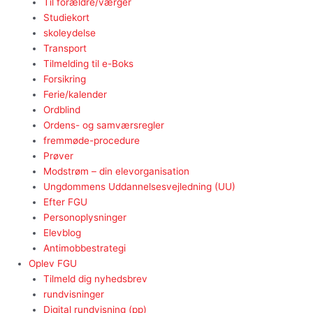
Til forældre/værger
Studiekort
skoleydelse
Transport
Tilmelding til e-Boks
Forsikring
Ferie/kalender
Ordblind
Ordens- og samværsregler
fremmøde-procedure
Prøver
Modstrøm – din elevorganisation
Ungdommens Uddannelsesvejledning (UU)
Efter FGU
Personoplysninger
Elevblog
Antimobbestrategi
Oplev FGU
Tilmeld dig nyhedsbrev
rundvisninger
Digital rundvisning (pp)