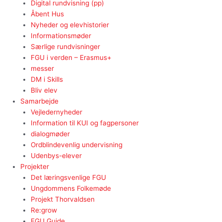
Digital rundvisning (pp)
Åbent Hus
Nyheder og elevhistorier
Informationsmøder
Særlige rundvisninger
FGU i verden – Erasmus+
messer
DM i Skills
Bliv elev
Samarbejde
Vejledernyheder
Information til KUI og fagpersoner
dialogmøder
Ordblindevenlig undervisning
Udenbys-elever
Projekter
Det læringsvenlige FGU
Ungdommens Folkemøde
Projekt Thorvaldsen
Re:grow
FGU Guide