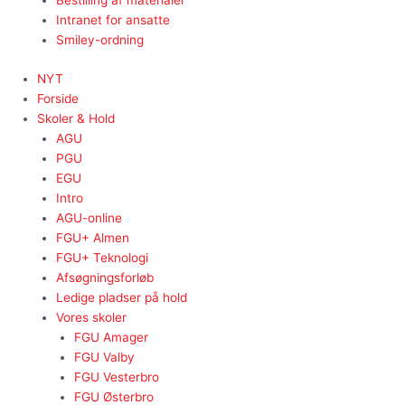
Bestilling af materialer
Intranet for ansatte
Smiley-ordning
NYT
Forside
Skoler & Hold
AGU
PGU
EGU
Intro
AGU-online
FGU+ Almen
FGU+ Teknologi
Afsøgningsforløb
Ledige pladser på hold
Vores skoler
FGU Amager
FGU Valby
FGU Vesterbro
FGU Østerbro