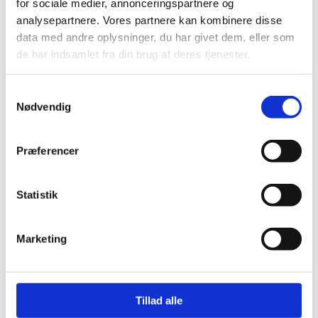
for sociale medier, annonceringspartnere og
rundvisning
analysepartnere. Vores partnere kan kombinere disse
Digital rundvisning (pp)
data med andre oplysninger, du har givet dem, eller som
Åbent Hus
de har indsamlet fra din brug af deres tjenester.
Nyheder og elevhistorier
Informationsmøder
Særlige rundvisninger
Samtykkevalg
FGU i verden – Erasmus+
Nødvendig
messer
DM i Skills
Præferencer
Bliv elev
Samarbejde
Vejledernyheder
Statistik
Information til KUI og fagpersoner
dialogmøder
Udenbys-elever
Marketing
Ordblindevenlig undervisning
projekter
Det læringsvenlige FGU
Ungdommens Folkemøde
Tillad alle
Projekt Thorvaldsen