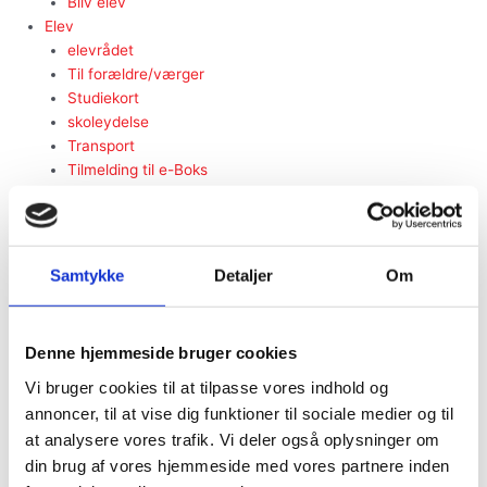
Bliv elev
Elev
elevrådet
Til forældre/værger
Studiekort
skoleydelse
Transport
Tilmelding til e-Boks
Forsikring
Ferie/kalender
Ordblind
Ordens- og samværsregler
Samtykke
Detaljer
Om
fremmøde-procedure
Prøver
Modstrøm – din elevorganisation
Denne hjemmeside bruger cookies
Ungdommens Uddannelsesvejledning (UU)
Indsamling af personoplysninger
Vi bruger cookies til at tilpasse vores indhold og
elevblog
annoncer, til at vise dig funktioner til sociale medier og til
Antimobbestrategi
at analysere vores trafik. Vi deler også oplysninger om
Oplev FGU
din brug af vores hjemmeside med vores partnere inden
Tilmeld dig nyhedsbrev