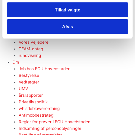
FGU Guide
RE:GROW
Tillad valgte
AGU i praksis
FGU i verden – Erasmus +
Afvis
Kontakt
Vores skoler
Vores vejledere
TEAM-optag
rundvisning
Om
Job hos FGU Hovedstaden
Bestyrelse
Vedtægter
UMV
årsrapporter
Privatlivspolitik
whistleblowerordning
Antimobbestrategi
Regler for prøver i FGU Hovedstaden
Indsamling af personoplysninger