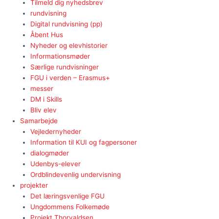
Tilmeld dig nyhedsbrev
rundvisning
Digital rundvisning (pp)
Åbent Hus
Nyheder og elevhistorier
Informationsmøder
Særlige rundvisninger
FGU i verden – Erasmus+
messer
DM i Skills
Bliv elev
Samarbejde
Vejledernyheder
Information til KUI og fagpersoner
dialogmøder
Udenbys-elever
Ordblindevenlig undervisning
projekter
Det læringsvenlige FGU
Ungdommens Folkemøde
Projekt Thorvaldsen