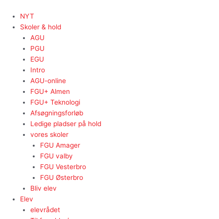
Gå
til
NYT
indholdet
Skoler & hold
AGU
PGU
EGU
Intro
AGU-online
FGU+ Almen
FGU+ Teknologi
Afsøgningsforløb
Ledige pladser på hold
vores skoler
FGU Amager
FGU valby
FGU Vesterbro
FGU Østerbro
Bliv elev
Elev
elevrådet