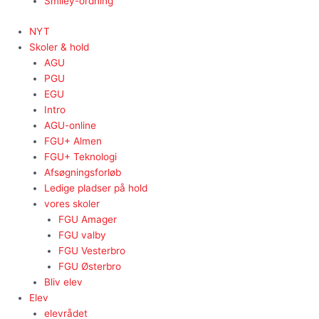
Smiley-ordning
NYT
Skoler & hold
AGU
PGU
EGU
Intro
AGU-online
FGU+ Almen
FGU+ Teknologi
Afsøgningsforløb
Ledige pladser på hold
vores skoler
FGU Amager
FGU valby
FGU Vesterbro
FGU Østerbro
Bliv elev
Elev
elevrådet