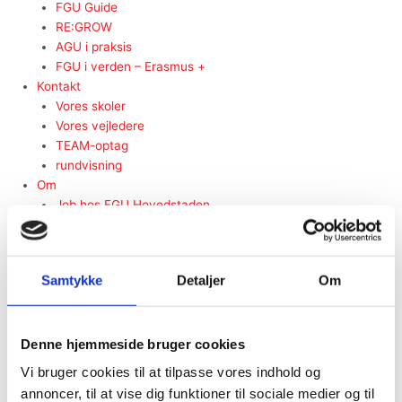
FGU Guide
RE:GROW
AGU i praksis
FGU i verden – Erasmus +
Kontakt
Vores skoler
Vores vejledere
TEAM-optag
rundvisning
Om
Job hos FGU Hovedstaden
Bestyrelse
Vedtægter
UMV
Samtykke
Detaljer
Om
årsrapporter
Privatlivspolitik
whistleblowerordning
Antimobbestrategi
Denne hjemmeside bruger cookies
Regler for prøver i FGU Hovedstaden
Vi bruger cookies til at tilpasse vores indhold og
Indsamling af personoplysninger
annoncer, til at vise dig funktioner til sociale medier og til