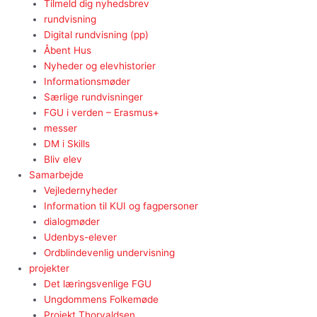
Tilmeld dig nyhedsbrev
rundvisning
Digital rundvisning (pp)
Åbent Hus
Nyheder og elevhistorier
Informationsmøder
Særlige rundvisninger
FGU i verden – Erasmus+
messer
DM i Skills
Bliv elev
Samarbejde
Vejledernyheder
Information til KUI og fagpersoner
dialogmøder
Udenbys-elever
Ordblindevenlig undervisning
projekter
Det læringsvenlige FGU
Ungdommens Folkemøde
Projekt Thorvaldsen