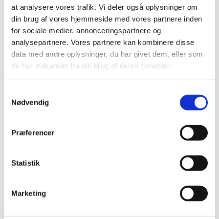
Bestilling af materialer
at analysere vores trafik. Vi deler også oplysninger om
Intranet for ansatte
din brug af vores hjemmeside med vores partnere inden
Smiley-ordning
for sociale medier, annonceringspartnere og
analysepartnere. Vores partnere kan kombinere disse
NYT
Forside
data med andre oplysninger, du har givet dem, eller som
Skoler & Hold
de har indsamlet fra din brug af deres tjenester.
AGU
PGU
Samtykkevalg
EGU
Nødvendig
Intro
AGU-online
FGU+ Almen
Præferencer
FGU+ Teknologi
Afsøgningsforløb
Ledige pladser på hold
Statistik
Vores skoler
FGU Amager
Marketing
FGU Valby
FGU Vesterbro
FGU Østerbro