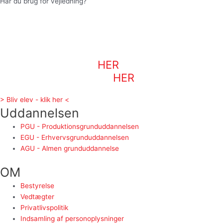
Har du brug for vejledning?
Er PGU noget for dig, og vil du gerne høre
mere om dine muligheder for at blive
optaget? Så book
en tid med en vejleder. Du kan kontakte
FGU Hovedstaden
HER
, eller finde din UU
vejleder i kommunen
HER
> Bliv elev - klik her <
Uddannelsen
PGU - Produktionsgrunduddannelsen
EGU - Erhvervsgrunduddannelsen
AGU - Almen grunduddannelse
OM
Bestyrelse
Vedtægter
Privatlivspolitik
Indsamling af personoplysninger