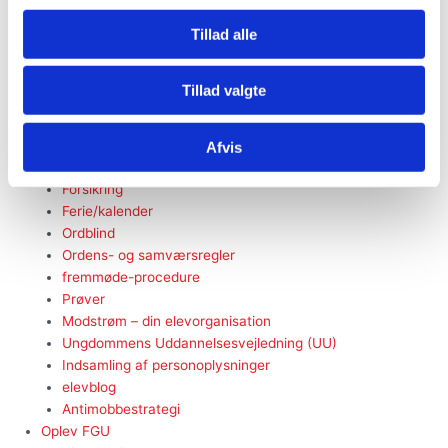
Bliv elev
Tillad alle
Elev
elevrådet
Til forældre/værger
Tillad valgte
Studiekort
skoleydelse
Transport
Afvis
Tilmelding til e-Boks
Forsikring
Ferie/kalender
Ordblind
Ordens- og samværsregler
fremmøde-procedure
Prøver
Modstrøm – din elevorganisation
Ungdommens Uddannelsesvejledning (UU)
Indsamling af personoplysninger
elevblog
Antimobbestrategi
Oplev FGU