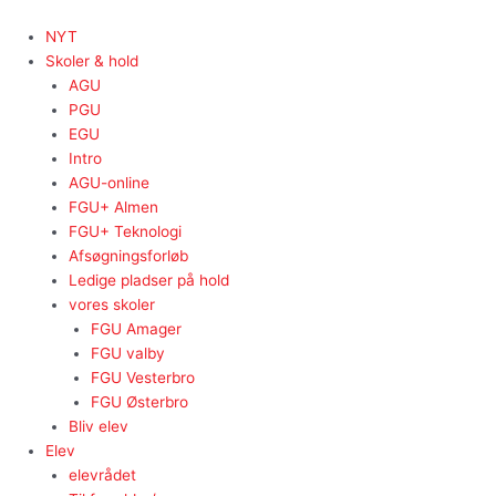
Gå
til
NYT
indholdet
Skoler & hold
AGU
PGU
EGU
Intro
AGU-online
FGU+ Almen
FGU+ Teknologi
Afsøgningsforløb
Ledige pladser på hold
vores skoler
FGU Amager
FGU valby
FGU Vesterbro
FGU Østerbro
Bliv elev
Elev
elevrådet