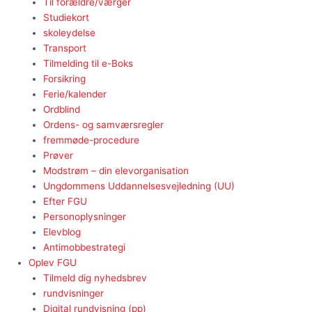
Til forældre/værger
Studiekort
skoleydelse
Transport
Tilmelding til e-Boks
Forsikring
Ferie/kalender
Ordblind
Ordens- og samværsregler
fremmøde-procedure
Prøver
Modstrøm – din elevorganisation
Ungdommens Uddannelsesvejledning (UU)
Efter FGU
Personoplysninger
Elevblog
Antimobbestrategi
Oplev FGU
Tilmeld dig nyhedsbrev
rundvisninger
Digital rundvisning (pp)