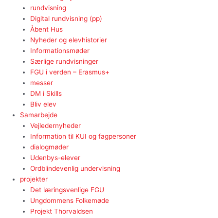
rundvisning
Digital rundvisning (pp)
Åbent Hus
Nyheder og elevhistorier
Informationsmøder
Særlige rundvisninger
FGU i verden – Erasmus+
messer
DM i Skills
Bliv elev
Samarbejde
Vejledernyheder
Information til KUI og fagpersoner
dialogmøder
Udenbys-elever
Ordblindevenlig undervisning
projekter
Det læringsvenlige FGU
Ungdommens Folkemøde
Projekt Thorvaldsen