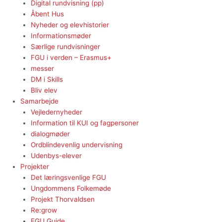
Digital rundvisning (pp)
Åbent Hus
Nyheder og elevhistorier
Informationsmøder
Særlige rundvisninger
FGU i verden – Erasmus+
messer
DM i Skills
Bliv elev
Samarbejde
Vejledernyheder
Information til KUI og fagpersoner
dialogmøder
Ordblindevenlig undervisning
Udenbys-elever
Projekter
Det læringsvenlige FGU
Ungdommens Folkemøde
Projekt Thorvaldsen
Re:grow
FGU Guide