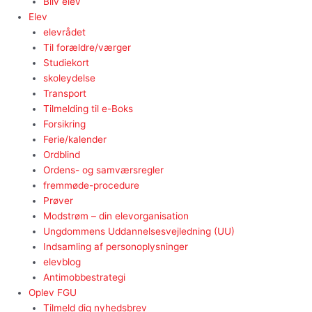
Bliv elev
Elev
elevrådet
Til forældre/værger
Studiekort
skoleydelse
Transport
Tilmelding til e-Boks
Forsikring
Ferie/kalender
Ordblind
Ordens- og samværsregler
fremmøde-procedure
Prøver
Modstrøm – din elevorganisation
Ungdommens Uddannelsesvejledning (UU)
Indsamling af personoplysninger
elevblog
Antimobbestrategi
Oplev FGU
Tilmeld dig nyhedsbrev