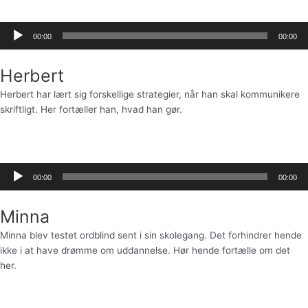
Lydafspiller
00:00
00:00
Herbert
Herbert har lært sig forskellige strategier, når han skal kommunikere
skriftligt. Her fortæller han, hvad han gør.
Lydafspiller
00:00
00:00
Minna
Minna blev testet ordblind sent i sin skolegang. Det forhindrer hende
ikke i at have drømme om uddannelse. Hør hende fortælle om det
her.