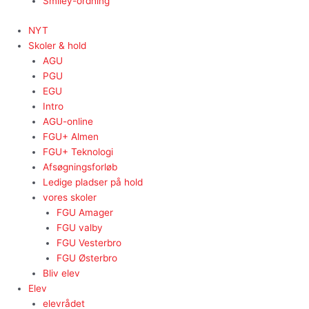
Smiley-ordning
NYT
Skoler & hold
AGU
PGU
EGU
Intro
AGU-online
FGU+ Almen
FGU+ Teknologi
Afsøgningsforløb
Ledige pladser på hold
vores skoler
FGU Amager
FGU valby
FGU Vesterbro
FGU Østerbro
Bliv elev
Elev
elevrådet