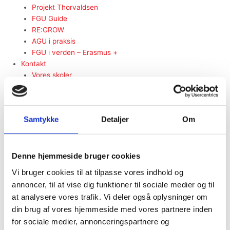
Projekt Thorvaldsen
FGU Guide
RE:GROW
AGU i praksis
FGU i verden – Erasmus +
Kontakt
Vores skoler
Vores vejledere
TEAM-optag
rundvisning
Samtykke
Detaljer
Om
Om
Job hos FGU Hovedstaden
Bestyrelse
Vedtægter
Denne hjemmeside bruger cookies
UMV
Vi bruger cookies til at tilpasse vores indhold og
årsrapporter
annoncer, til at vise dig funktioner til sociale medier og til
Privatlivspolitik
at analysere vores trafik. Vi deler også oplysninger om
whistleblowerordning
din brug af vores hjemmeside med vores partnere inden
Antimobbestrategi
for sociale medier, annonceringspartnere og
Regler for prøver i FGU Hovedstaden