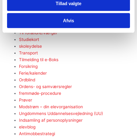
Tillad valgte
FGU Østerbro
Bliv elev
Elev
Afvis
elevrådet
Til forældre/værger
Studiekort
skoleydelse
Transport
Tilmelding til e-Boks
Forsikring
Ferie/kalender
Ordblind
Ordens- og samværsregler
fremmøde-procedure
Prøver
Modstrøm – din elevorganisation
Ungdommens Uddannelsesvejledning (UU)
Indsamling af personoplysninger
elevblog
Antimobbestrategi