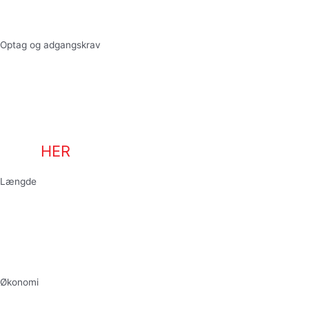
Optag og adgangskrav
Der er løbende optag på EGU, så du kan
starte hele året. Vil du gerne ind på EGU,
skal du være under 25 år, uden en
ungdomsuddannelse og
målgruppevurderes af din kommune. Læs
mere
HER
Længde
Uddannelsen tager minimum 12 uger og
maksimum 2 år, men kan forlænges op til et
år med praktik, hvis skolen og kommunen
mener, at det vil være godt for dig.
Økonomi
Du får elevløn når du er i praktik og