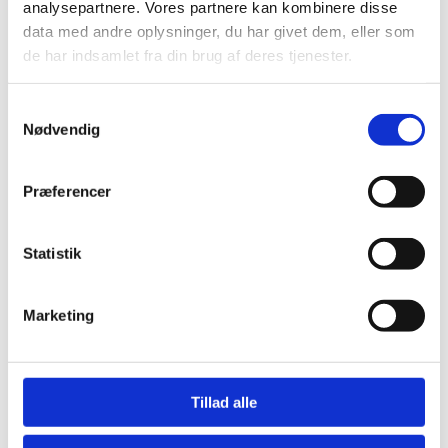
Indsamling af personoplysninger
analysepartnere. Vores partnere kan kombinere disse
Bestilling af materialer
data med andre oplysninger, du har givet dem, eller som
Intranet for ansatte
de har indsamlet fra din brug af deres tjenester.
Smiley-ordning
Samtykkevalg
NYT
Nødvendig
Forside
Skoler & Hold
AGU
Præferencer
PGU
EGU
Intro
Statistik
AGU-online
FGU+ Almen
FGU+ Teknologi
Marketing
Afsøgningsforløb
Ledige pladser på hold
Vores skoler
FGU Amager
Tillad alle
FGU Valby
FGU Vesterbro