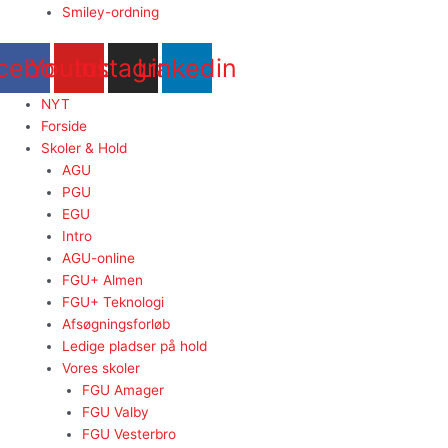
Smiley-ordning
cebook
Youtube
Instagram
Linkedin
NYT
Forside
Skoler & Hold
AGU
PGU
EGU
Intro
AGU-online
FGU+ Almen
FGU+ Teknologi
Afsøgningsforløb
Ledige pladser på hold
Vores skoler
FGU Amager
FGU Valby
FGU Vesterbro