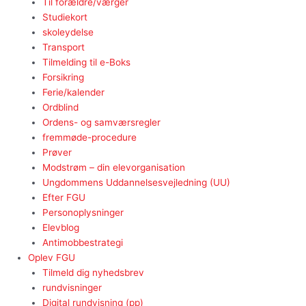
Til forældre/værger
Studiekort
skoleydelse
Transport
Tilmelding til e-Boks
Forsikring
Ferie/kalender
Ordblind
Ordens- og samværsregler
fremmøde-procedure
Prøver
Modstrøm – din elevorganisation
Ungdommens Uddannelsesvejledning (UU)
Efter FGU
Personoplysninger
Elevblog
Antimobbestrategi
Oplev FGU
Tilmeld dig nyhedsbrev
rundvisninger
Digital rundvisning (pp)