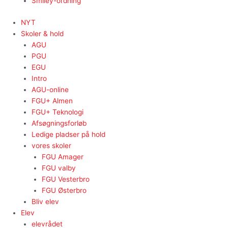
Smiley-ordning
NYT
Skoler & hold
AGU
PGU
EGU
Intro
AGU-online
FGU+ Almen
FGU+ Teknologi
Afsøgningsforløb
Ledige pladser på hold
vores skoler
FGU Amager
FGU valby
FGU Vesterbro
FGU Østerbro
Bliv elev
Elev
elevrådet