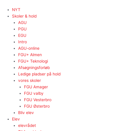
Gå
til
NYT
indholdet
Skoler & hold
AGU
PGU
EGU
Intro
AGU-online
FGU+ Almen
FGU+ Teknologi
Afsøgningsforløb
Ledige pladser på hold
vores skoler
FGU Amager
FGU valby
FGU Vesterbro
FGU Østerbro
Bliv elev
Elev
elevrådet