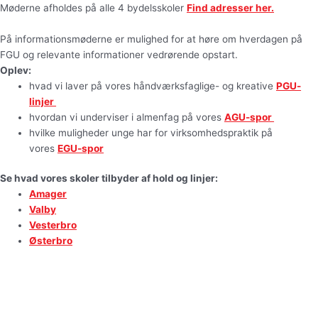
Møderne afholdes på alle 4 bydelsskoler
Find adresser her
.
På informationsmøderne er mulighed for at høre om hverdagen på
FGU og relevante informationer vedrørende opstart.
Oplev:
hvad vi laver på vores håndværksfaglige- og kreative
PGU-
linjer
hvordan vi underviser i almenfag på vores
AGU-spor
hvilke muligheder unge har for virksomhedspraktik på
vores
EGU-spor
Se hvad vores skoler tilbyder af hold og linjer:
Amager
Valby
Vesterbro
Østerbro
Video: Elever udtaler sig om, hvordan det er at gå på FGU
Hovedstaden
Elevblog: Læs artikler og elevhistorier fra FGU Hovedstaden