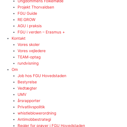
Ungdommens Folkemøde
Projekt Thorvaldsen
FGU Guide
RE:GROW
AGU i praksis
FGU i verden – Erasmus +
Kontakt
Vores skoler
Vores vejledere
TEAM-optag
rundvisning
Om
Job hos FGU Hovedstaden
Bestyrelse
Vedtægter
UMV
årsrapporter
Privatlivspolitik
whistleblowerordning
Antimobbestrategi
Regler for prøver i FGU Hovedstaden