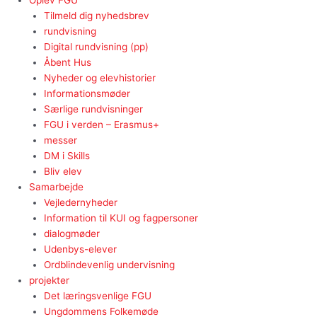
Oplev FGU
Tilmeld dig nyhedsbrev
rundvisning
Digital rundvisning (pp)
Åbent Hus
Nyheder og elevhistorier
Informationsmøder
Særlige rundvisninger
FGU i verden – Erasmus+
messer
DM i Skills
Bliv elev
Samarbejde
Vejledernyheder
Information til KUI og fagpersoner
dialogmøder
Udenbys-elever
Ordblindevenlig undervisning
projekter
Det læringsvenlige FGU
Ungdommens Folkemøde