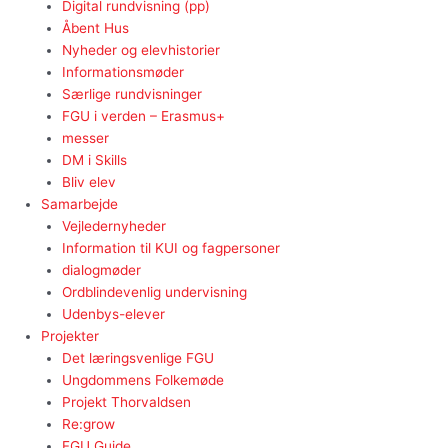
Digital rundvisning (pp)
Åbent Hus
Nyheder og elevhistorier
Informationsmøder
Særlige rundvisninger
FGU i verden – Erasmus+
messer
DM i Skills
Bliv elev
Samarbejde
Vejledernyheder
Information til KUI og fagpersoner
dialogmøder
Ordblindevenlig undervisning
Udenbys-elever
Projekter
Det læringsvenlige FGU
Ungdommens Folkemøde
Projekt Thorvaldsen
Re:grow
FGU Guide