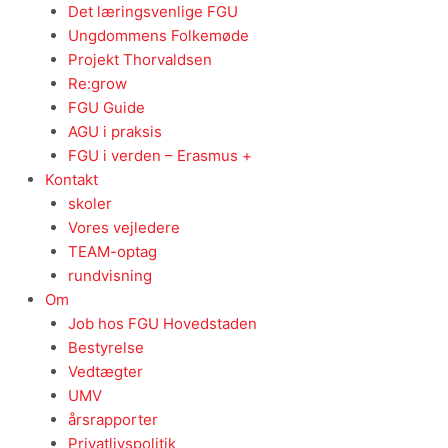
Det læringsvenlige FGU
Ungdommens Folkemøde
Projekt Thorvaldsen
Re:grow
FGU Guide
AGU i praksis
FGU i verden – Erasmus +
Kontakt
skoler
Vores vejledere
TEAM-optag
rundvisning
Om
Job hos FGU Hovedstaden
Bestyrelse
Vedtægter
UMV
årsrapporter
Privatlivspolitik