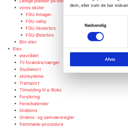
Ledige pladser på hold
dem, eller som de har indsaml
vores skoler
FGU Amager
Samtykkevalg
FGU valby
Nødvendig
FGU Vesterbro
FGU Østerbro
Bliv elev
Elev
elevrådet
Afvis
Til forældre/værger
Studiekort
skoleydelse
Transport
Tilmelding til e-Boks
Forsikring
Ferie/kalender
Ordblind
Ordens- og samværsregler
fremmøde-procedure