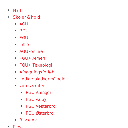
Gå
til
NYT
indholdet
Skoler & hold
AGU
PGU
EGU
Intro
AGU-online
FGU+ Almen
FGU+ Teknologi
Afsøgningsforløb
Ledige pladser på hold
vores skoler
FGU Amager
FGU valby
FGU Vesterbro
FGU Østerbro
Bliv elev
Elev