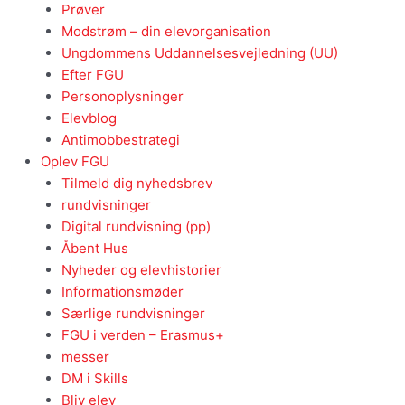
Prøver
Modstrøm – din elevorganisation
Ungdommens Uddannelsesvejledning (UU)
Efter FGU
Personoplysninger
Elevblog
Antimobbestrategi
Oplev FGU
Tilmeld dig nyhedsbrev
rundvisninger
Digital rundvisning (pp)
Åbent Hus
Nyheder og elevhistorier
Informationsmøder
Særlige rundvisninger
FGU i verden – Erasmus+
messer
DM i Skills
Bliv elev