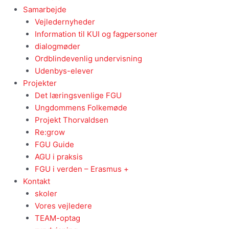
Samarbejde
Vejledernyheder
Information til KUI og fagpersoner
dialogmøder
Ordblindevenlig undervisning
Udenbys-elever
Projekter
Det læringsvenlige FGU
Ungdommens Folkemøde
Projekt Thorvaldsen
Re:grow
FGU Guide
AGU i praksis
FGU i verden – Erasmus +
Kontakt
skoler
Vores vejledere
TEAM-optag