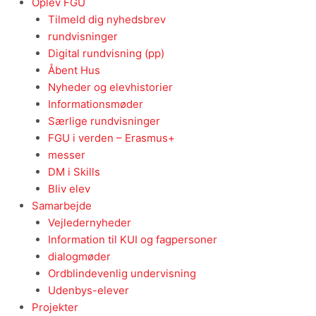
Oplev FGU
Tilmeld dig nyhedsbrev
rundvisninger
Digital rundvisning (pp)
Åbent Hus
Nyheder og elevhistorier
Informationsmøder
Særlige rundvisninger
FGU i verden – Erasmus+
messer
DM i Skills
Bliv elev
Samarbejde
Vejledernyheder
Information til KUI og fagpersoner
dialogmøder
Ordblindevenlig undervisning
Udenbys-elever
Projekter