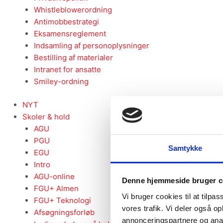
Whistleblowerordning
Antimobbestrategi
Eksamensreglement
Indsamling af personoplysninger
Bestilling af materialer
Intranet for ansatte
Smiley-ordning
NYT
Skoler & hold
AGU
PGU
Samtykke
EGU
Intro
AGU-online
Denne hjemmeside bruger c
FGU+ Almen
Vi bruger cookies til at tilpas
FGU+ Teknologi
vores trafik. Vi deler også 
Afsøgningsforløb
annonceringspartnere og anal