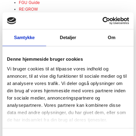
FGU Guide
RE:GROW
AGU i praksis
FGU i verden – Erasmus +
Kontakt
Vores skoler
Samtykke
Detaljer
Om
Vores vejledere
TEAM-optag
rundvisning
Denne hjemmeside bruger cookies
Om
Vi bruger cookies til at tilpasse vores indhold og
Job hos FGU Hovedstaden
annoncer, til at vise dig funktioner til sociale medier og til
Bestyrelse
Vedtægter
at analysere vores trafik. Vi deler også oplysninger om
UMV
din brug af vores hjemmeside med vores partnere inden
årsrapporter
for sociale medier, annonceringspartnere og
Privatlivspolitik
analysepartnere. Vores partnere kan kombinere disse
whistleblowerordning
data med andre oplysninger, du har givet dem, eller som
Antimobbestrategi
de har indsamlet fra din brug af deres tjenester.
Regler for prøver i FGU Hovedstaden
Indsamling af personoplysninger