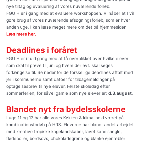
nye tiltag og evaluering af vores nuværende forløb.
FGU H er i gang med at evaluere workshoppen. Vi håber at I vil
gøre brug af vores nuværende afsøgningsforløb, som er hver
anden uge. I kan læse meget mere om det på hjemmesiden
Læs mere her.
Deadlines i foråret
FGU H er i fuld gang med at få overblikket over hvilke elever
som skal til prøve til juni og hvem der evt. skal søges
forlængelse til. Se nedenfor de forskellige deadlines aftalt med
jer i kommunerne samt datoer for tilbagemeldinger på
optagelsesbrev til nye elever. Første skoledag efter
sommerferien, for såvel gamle som nye elever er:
d.3.august.
Blandet nyt fra bydelsskolerne
I uge 11 og 12 har alle vores Køkken & klima-hold været på
kombinationsforløb på HRS. Eleverne har blandt andet arbejdet
med kreative tropiske kagelandskaber, lavet kanelsnegle,
flødeboller, bordsovs, chokoladegrene og blanke øjenæbler