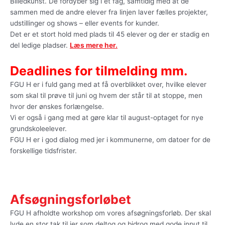
Billedkunst. De fordyber sig i ét fag, samtidig med at de
sammen med de andre elever fra linjen laver fælles projekter,
udstillinger og shows – eller events for kunder.
Det er et stort hold med plads til 45 elever og der er stadig en
del ledige pladser.
Læs mere her.
Deadlines for tilmelding mm.
FGU H er i fuld gang med at få overblikket over, hvilke elever
som skal til prøve til juni og hvem der står til at stoppe, men
hvor der ønskes forlængelse.
Vi er også i gang med at gøre klar til august-optaget for nye
grundskoleelever.
FGU H er i god dialog med jer i kommunerne, om datoer for de
forskellige tidsfrister.
Afsøgningsforløbet
FGU H afholdte workshop om vores afsøgningsforløb. Der skal
lyde en stor tak til jer som deltog og bidrog med gode input til