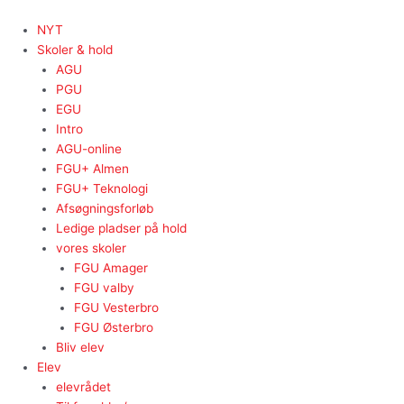
Gå
til
NYT
indholdet
Skoler & hold
AGU
PGU
EGU
Intro
AGU-online
FGU+ Almen
FGU+ Teknologi
Afsøgningsforløb
Ledige pladser på hold
vores skoler
FGU Amager
FGU valby
FGU Vesterbro
FGU Østerbro
Bliv elev
Elev
elevrådet