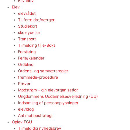
Bliv elev
Elev
elevrådet
Til forældre/værger
Studiekort
skoleydelse
Transport
Tilmelding til e-Boks
Forsikring
Ferie/kalender
Ordblind
Ordens- og samværsregler
fremmøde-procedure
Prøver
Modstrøm – din elevorganisation
Ungdommens Uddannelsesvejledning (UU)
Indsamling af personoplysninger
elevblog
Antimobbestrategi
Oplev FGU
Tilmeld dig nyhedsbrev