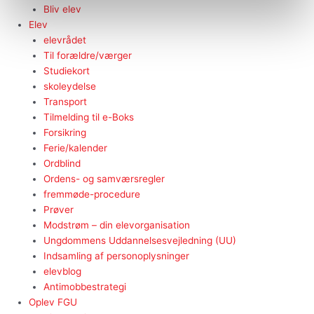
Bliv elev
Elev
elevrådet
Til forældre/værger
Studiekort
skoleydelse
Transport
Tilmelding til e-Boks
Forsikring
Ferie/kalender
Ordblind
Ordens- og samværsregler
fremmøde-procedure
Prøver
Modstrøm – din elevorganisation
Ungdommens Uddannelsesvejledning (UU)
Indsamling af personoplysninger
elevblog
Antimobbestrategi
Oplev FGU