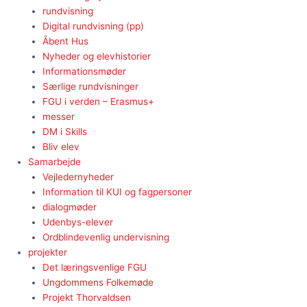
rundvisning
Digital rundvisning (pp)
Åbent Hus
Nyheder og elevhistorier
Informationsmøder
Særlige rundvisninger
FGU i verden – Erasmus+
messer
DM i Skills
Bliv elev
Samarbejde
Vejledernyheder
Information til KUI og fagpersoner
dialogmøder
Udenbys-elever
Ordblindevenlig undervisning
projekter
Det læringsvenlige FGU
Ungdommens Folkemøde
Projekt Thorvaldsen