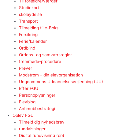
Til forældre/værger
Studiekort
skoleydelse
Transport
Tilmelding til e-Boks
Forsikring
Ferie/kalender
Ordblind
Ordens- og samværsregler
fremmøde-procedure
Prøver
Modstrøm – din elevorganisation
Ungdommens Uddannelsesvejledning (UU)
Efter FGU
Personoplysninger
Elevblog
Antimobbestrategi
Oplev FGU
Tilmeld dig nyhedsbrev
rundvisninger
Digital rundvisning (pp)