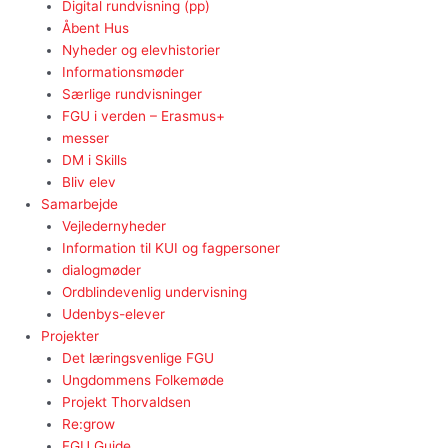
Digital rundvisning (pp)
Åbent Hus
Nyheder og elevhistorier
Informationsmøder
Særlige rundvisninger
FGU i verden – Erasmus+
messer
DM i Skills
Bliv elev
Samarbejde
Vejledernyheder
Information til KUI og fagpersoner
dialogmøder
Ordblindevenlig undervisning
Udenbys-elever
Projekter
Det læringsvenlige FGU
Ungdommens Folkemøde
Projekt Thorvaldsen
Re:grow
FGU Guide