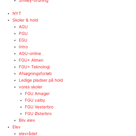
Smiley-ordning
NYT
Skoler & hold
AGU
PGU
EGU
Intro
AGU-online
FGU+ Almen
FGU+ Teknologi
Afsøgningsforløb
Ledige pladser på hold
vores skoler
FGU Amager
FGU valby
FGU Vesterbro
FGU Østerbro
Bliv elev
Elev
elevrådet