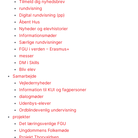
Tilmeld dig nyhedsbrev
rundvisning
Digital rundvisning (pp)
Åbent Hus
Nyheder og elevhistorier
Informationsmøder
Særlige rundvisninger
FGU i verden – Erasmus+
messer
DM i Skills
Bliv elev
Samarbejde
Vejledernyheder
Information til KUI og fagpersoner
dialogmøder
Udenbys-elever
Ordblindevenlig undervisning
projekter
Det læringsvenlige FGU
Ungdommens Folkemøde
Projekt Thorvaldsen