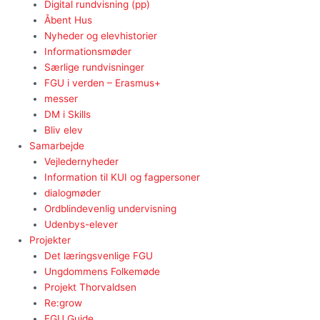
Digital rundvisning (pp)
Åbent Hus
Nyheder og elevhistorier
Informationsmøder
Særlige rundvisninger
FGU i verden – Erasmus+
messer
DM i Skills
Bliv elev
Samarbejde
Vejledernyheder
Information til KUI og fagpersoner
dialogmøder
Ordblindevenlig undervisning
Udenbys-elever
Projekter
Det læringsvenlige FGU
Ungdommens Folkemøde
Projekt Thorvaldsen
Re:grow
FGU Guide