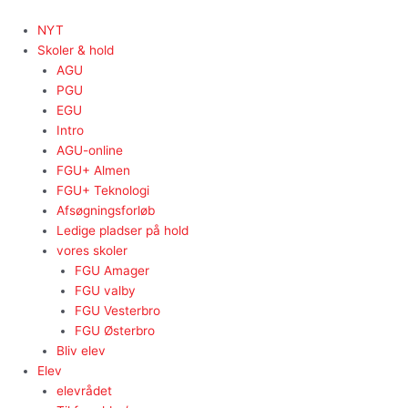
Gå
til
NYT
indholdet
Skoler & hold
AGU
PGU
EGU
Intro
AGU-online
FGU+ Almen
FGU+ Teknologi
Afsøgningsforløb
Ledige pladser på hold
vores skoler
FGU Amager
FGU valby
FGU Vesterbro
FGU Østerbro
Bliv elev
Elev
elevrådet