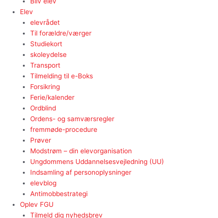
Bliv elev
Elev
elevrådet
Til forældre/værger
Studiekort
skoleydelse
Transport
Tilmelding til e-Boks
Forsikring
Ferie/kalender
Ordblind
Ordens- og samværsregler
fremmøde-procedure
Prøver
Modstrøm – din elevorganisation
Ungdommens Uddannelsesvejledning (UU)
Indsamling af personoplysninger
elevblog
Antimobbestrategi
Oplev FGU
Tilmeld dig nyhedsbrev