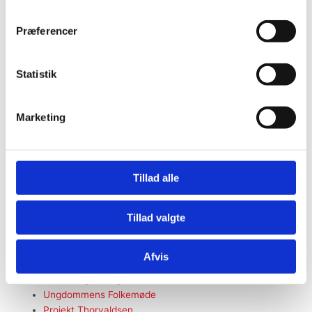
Tilmeld dig nyhedsbrev
rundvisning
Præferencer
Digital rundvisning (pp)
Åbent Hus
Nyheder og elevhistorier
Statistik
Informationsmøder
Særlige rundvisninger
FGU i verden – Erasmus+
Marketing
messer
DM i Skills
Bliv elev
Samarbejde
Tillad alle
Vejledernyheder
Information til KUI og fagpersoner
Tillad valgte
dialogmøder
Udenbys-elever
Ordblindevenlig undervisning
Afvis
projekter
Det læringsvenlige FGU
Ungdommens Folkemøde
Projekt Thorvaldsen