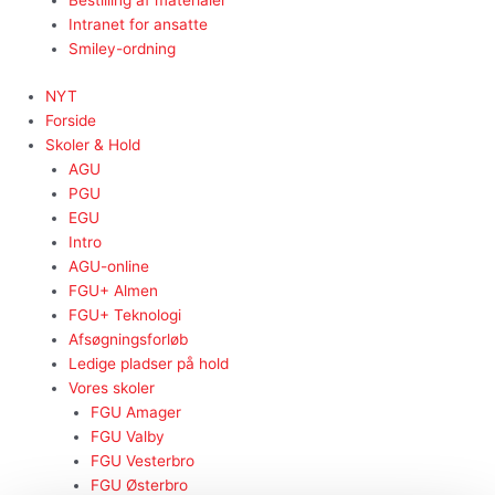
Bestilling af materialer
Intranet for ansatte
Smiley-ordning
NYT
Forside
Skoler & Hold
AGU
PGU
EGU
Intro
AGU-online
FGU+ Almen
FGU+ Teknologi
Afsøgningsforløb
Ledige pladser på hold
Vores skoler
FGU Amager
FGU Valby
FGU Vesterbro
FGU Østerbro