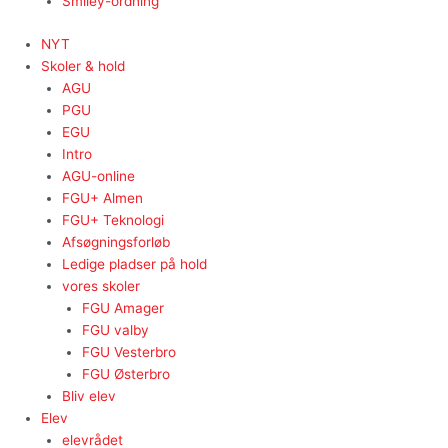
Smiley-ordning
NYT
Skoler & hold
AGU
PGU
EGU
Intro
AGU-online
FGU+ Almen
FGU+ Teknologi
Afsøgningsforløb
Ledige pladser på hold
vores skoler
FGU Amager
FGU valby
FGU Vesterbro
FGU Østerbro
Bliv elev
Elev
elevrådet