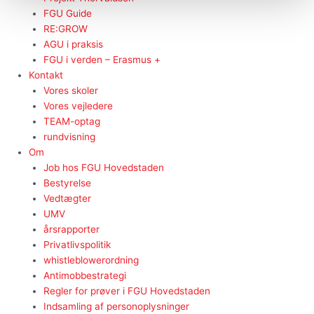
FGU Guide
RE:GROW
AGU i praksis
FGU i verden – Erasmus +
Kontakt
Vores skoler
Vores vejledere
TEAM-optag
rundvisning
Om
Job hos FGU Hovedstaden
Bestyrelse
Vedtægter
UMV
årsrapporter
Privatlivspolitik
whistleblowerordning
Antimobbestrategi
Regler for prøver i FGU Hovedstaden
Indsamling af personoplysninger