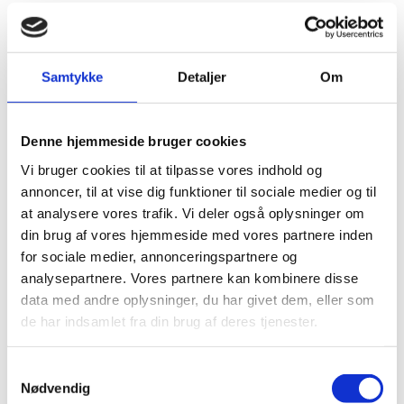
Bliv elev
Elev
elevrådet
Til forældre/værger
Samtykke
Detaljer
Om
Studiekort
skoleydelse
Transport
Denne hjemmeside bruger cookies
Tilmelding til e-Boks
Vi bruger cookies til at tilpasse vores indhold og
Forsikring
Ferie/kalender
annoncer, til at vise dig funktioner til sociale medier og til
Ordblind
at analysere vores trafik. Vi deler også oplysninger om
Ordens- og samværsregler
din brug af vores hjemmeside med vores partnere inden
fremmøde-procedure
for sociale medier, annonceringspartnere og
Prøver
analysepartnere. Vores partnere kan kombinere disse
Modstrøm – din elevorganisation
data med andre oplysninger, du har givet dem, eller som
Ungdommens Uddannelsesvejledning (UU)
de har indsamlet fra din brug af deres tjenester.
Indsamling af personoplysninger
elevblog
Antimobbestrategi
Samtykkevalg
Nødvendig
Oplev FGU