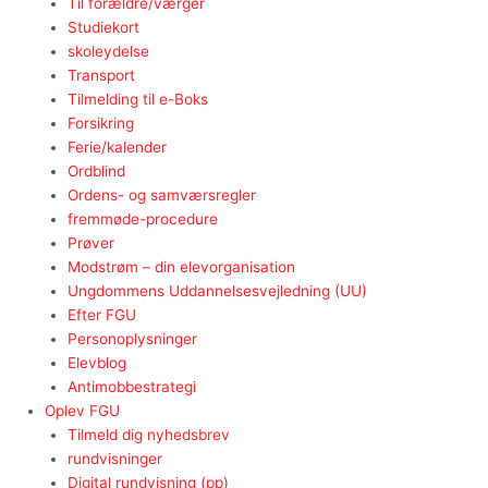
Til forældre/værger
Studiekort
skoleydelse
Transport
Tilmelding til e-Boks
Forsikring
Ferie/kalender
Ordblind
Ordens- og samværsregler
fremmøde-procedure
Prøver
Modstrøm – din elevorganisation
Ungdommens Uddannelsesvejledning (UU)
Efter FGU
Personoplysninger
Elevblog
Antimobbestrategi
Oplev FGU
Tilmeld dig nyhedsbrev
rundvisninger
Digital rundvisning (pp)