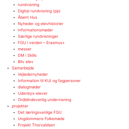
rundvisning
Digital rundvisning (pp)
Åbent Hus
Nyheder og elevhistorier
Informationsmøder
Særlige rundvisninger
FGU i verden – Erasmus+
messer
DM i Skills
Bliv elev
Samarbejde
Vejledernyheder
Information til KUI og fagpersoner
dialogmøder
Udenbys-elever
Ordblindevenlig undervisning
projekter
Det læringsvenlige FGU
Ungdommens Folkemøde
Projekt Thorvaldsen