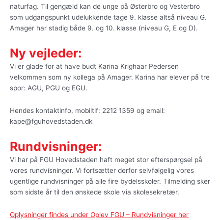
naturfag. Til gengæld kan de unge på Østerbro og Vesterbro
som udgangspunkt udelukkende tage 9. klasse altså niveau G.
Amager har stadig både 9. og 10. klasse (niveau G, E og D).
Ny vejleder:
Vi er glade for at have budt Karina Krighaar Pedersen
velkommen som ny kollega på Amager. Karina har elever på tre
spor: AGU, PGU og EGU.
Hendes kontaktinfo, mobiltlf: 2212 1359 og email:
kape@fguhovedstaden.dk
Rundvisninger:
Vi har på FGU Hovedstaden haft meget stor efterspørgsel på
vores rundvisninger. Vi fortsætter derfor selvfølgelig vores
ugentlige rundvisninger på alle fire bydelsskoler. Tilmelding sker
som sidste år til den ønskede skole via skolesekretær.
Oplysninger findes under Oplev FGU – Rundvisninger her