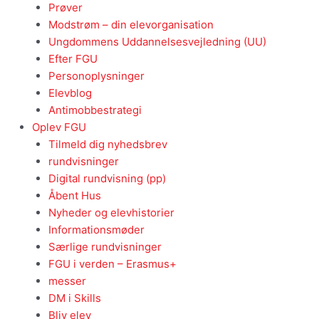
Prøver
Modstrøm – din elevorganisation
Ungdommens Uddannelsesvejledning (UU)
Efter FGU
Personoplysninger
Elevblog
Antimobbestrategi
Oplev FGU
Tilmeld dig nyhedsbrev
rundvisninger
Digital rundvisning (pp)
Åbent Hus
Nyheder og elevhistorier
Informationsmøder
Særlige rundvisninger
FGU i verden – Erasmus+
messer
DM i Skills
Bliv elev