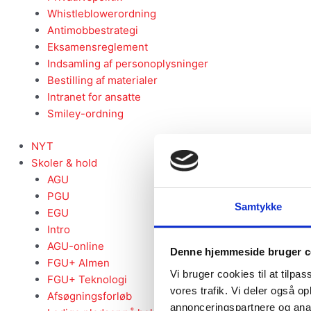
Whistleblowerordning
Antimobbestrategi
Eksamensreglement
Indsamling af personoplysninger
Bestilling af materialer
Intranet for ansatte
Smiley-ordning
NYT
Skoler & hold
AGU
PGU
Samtykke
EGU
Intro
AGU-online
Denne hjemmeside bruger c
FGU+ Almen
Vi bruger cookies til at tilpas
FGU+ Teknologi
vores trafik. Vi deler også 
Afsøgningsforløb
annonceringspartnere og anal