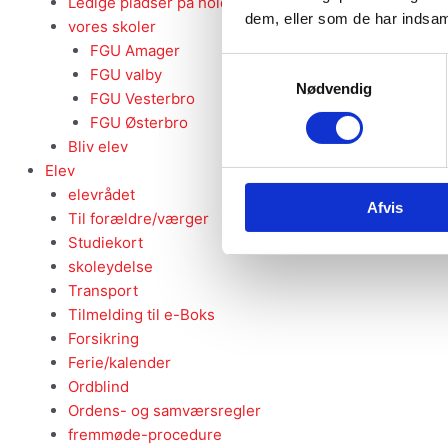
Ledige pladser på hold
dem, eller som de har indsaml
vores skoler
FGU Amager
Samtykkevalg
FGU valby
Nødvendig
FGU Vesterbro
FGU Østerbro
Bliv elev
Elev
elevrådet
Afvis
Til forældre/værger
Studiekort
skoleydelse
Transport
Tilmelding til e-Boks
Forsikring
Ferie/kalender
Ordblind
Ordens- og samværsregler
fremmøde-procedure