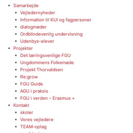
Samarbejde
Vejledernyheder
Information til KUI og fagpersoner
dialogmøder
Ordblindevenlig undervisning
Udenbys-elever
Projekter
Det læringsvenlige FGU
Ungdommens Folkemøde
Projekt Thorvaldsen
Re:grow
FGU Guide
AGU i praksis
FGU i verden – Erasmus +
Kontakt
skoler
Vores vejledere
TEAM-optag