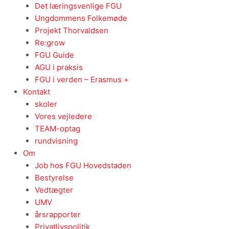
Det læringsvenlige FGU
Ungdommens Folkemøde
Projekt Thorvaldsen
Re:grow
FGU Guide
AGU i praksis
FGU i verden – Erasmus +
Kontakt
skoler
Vores vejledere
TEAM-optag
rundvisning
Om
Job hos FGU Hovedstaden
Bestyrelse
Vedtægter
UMV
årsrapporter
Privatlivspolitik