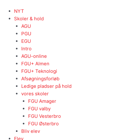
Gå
til
NYT
indholdet
Skoler & hold
AGU
PGU
EGU
Intro
AGU-online
FGU+ Almen
FGU+ Teknologi
Afsøgningsforløb
Ledige pladser på hold
vores skoler
FGU Amager
FGU valby
FGU Vesterbro
FGU Østerbro
Bliv elev
Elev