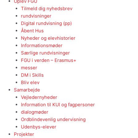
Oplev FGU
Tilmeld dig nyhedsbrev
rundvisninger
Digital rundvisning (pp)
Åbent Hus
Nyheder og elevhistorier
Informationsmøder
Særlige rundvisninger
FGU i verden – Erasmus+
messer
DM i Skills
Bliv elev
Samarbejde
Vejledernyheder
Information til KUI og fagpersoner
dialogmøder
Ordblindevenlig undervisning
Udenbys-elever
Projekter