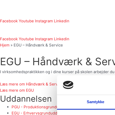
Gå
til
indholdet
Facebook
Youtube
Instagram
Linkedin
Facebook
Youtube
Instagram
Linkedin
Hjem
»
EGU – Håndværk & Service
EGU – Håndværk & Serv
I virksomhedspraktikken og i dine kurser på skolen arbejder
Læs mere om Håndværk & Service
Læs mere om EGU
Uddannelsen
Samtykke
PGU - Produktionsgrunduddannelsen
EGU - Erhvervsgrunduddannelsen