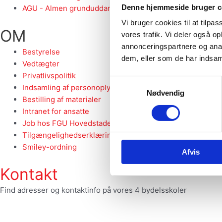
Denne hjemmeside bruger c
AGU - Almen grunduddannelse
Vi bruger cookies til at tilpas
OM
vores trafik. Vi deler også 
annonceringspartnere og anal
Bestyrelse
dem, eller som de har indsaml
Vedtægter
Privatlivspolitik
Samtykkevalg
Indsamling af personoplysninger
Nødvendig
Bestilling af materialer
Intranet for ansatte
Job hos FGU Hovedstaden
Tilgængelighedserklæring
Smiley-ordning
Afvis
Kontakt
Find adresser og kontaktinfo på vores 4 bydelsskoler
HER
fgu@fguhovedstaden.dk